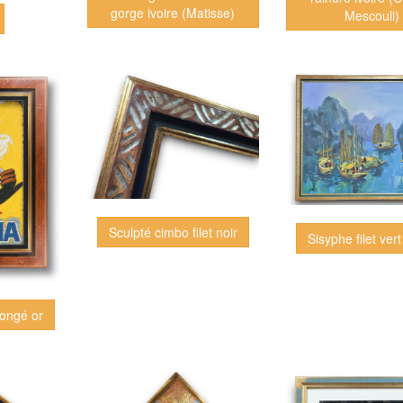
gorge ivoire (Matisse)
Mescouli)
Sculpté cimbo filet noir
Sisyphe filet ver
congé or