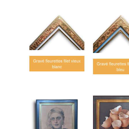
Gravé fleurettes filet vieux
Gravé fleurettes f
blanc
bleu