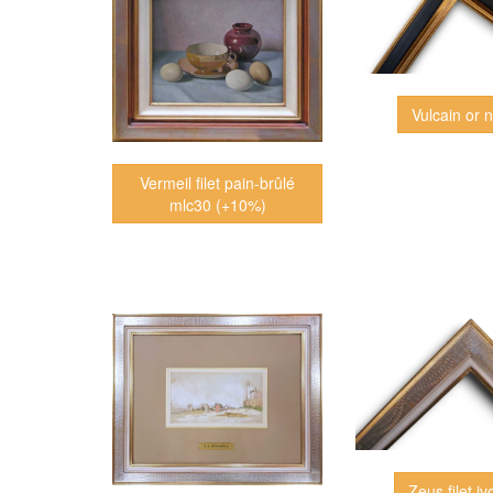
Vulcain or n
Vermeil filet pain-brûlé
mlc30 (+10%)
Zeus filet iv