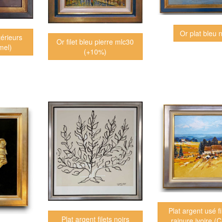
Or plat bleu n
térieurs
Or filet bleu pierre mlc30
mel)
(+10%)
Plat argent usé fi
Plat argent filets noirs
rainure ivoire (