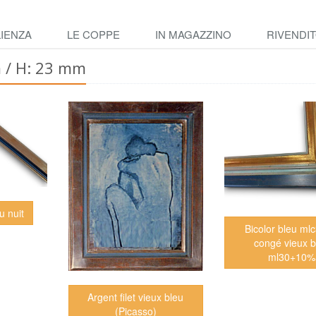
IENZA
LE COPPE
IN MAGAZZINO
RIVENDIT
m / H: 23 mm
u nuit
Bicolor bleu ml
congé vieux b
ml30+10%
Argent filet vieux bleu
(Picasso)