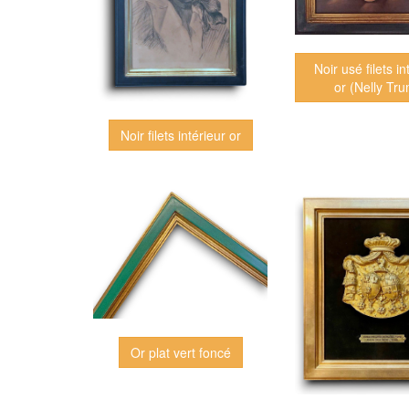
Noir usé filets in
or (Nelly Tru
Noir filets intérieur or
Or plat vert foncé