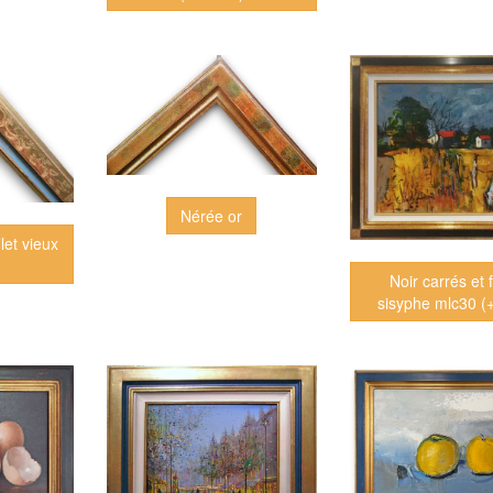
Nérée or
ilet vieux
Noir carrés et f
sisyphe mlc30 