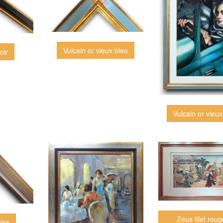
Vulcain or vieux bleu
oir
Vulcain or vieux
Zeus filet roug
oire