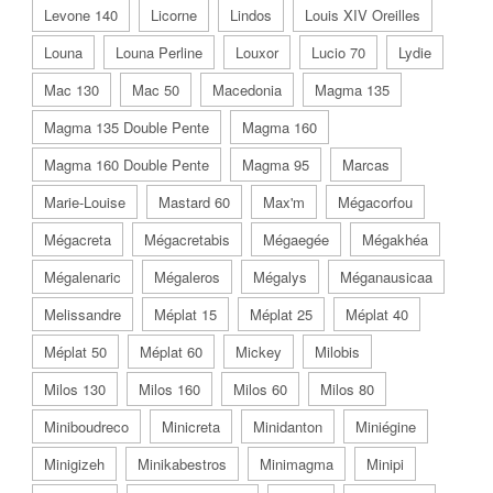
Levone 140
Licorne
Lindos
Louis XIV Oreilles
Louna
Louna Perline
Louxor
Lucio 70
Lydie
Mac 130
Mac 50
Macedonia
Magma 135
Magma 135 Double Pente
Magma 160
Magma 160 Double Pente
Magma 95
Marcas
Marie-Louise
Mastard 60
Max'm
Mégacorfou
Mégacreta
Mégacretabis
Mégaegée
Mégakhéa
Mégalenaric
Mégaleros
Mégalys
Méganausicaa
Melissandre
Méplat 15
Méplat 25
Méplat 40
Méplat 50
Méplat 60
Mickey
Milobis
Milos 130
Milos 160
Milos 60
Milos 80
Miniboudreco
Minicreta
Minidanton
Miniégine
Minigizeh
Minikabestros
Minimagma
Minipi