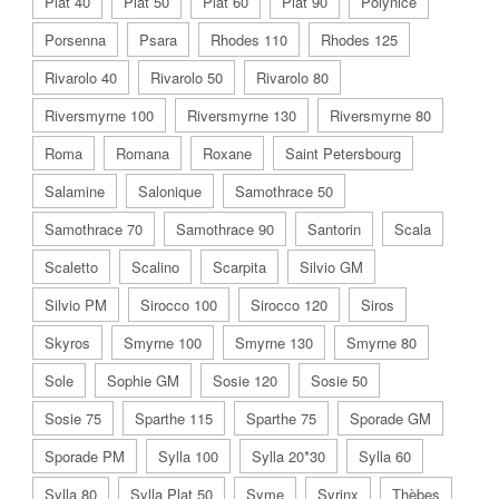
Plat 40
Plat 50
Plat 60
Plat 90
Polynice
Porsenna
Psara
Rhodes 110
Rhodes 125
Rivarolo 40
Rivarolo 50
Rivarolo 80
Riversmyrne 100
Riversmyrne 130
Riversmyrne 80
Roma
Romana
Roxane
Saint Petersbourg
Salamine
Salonique
Samothrace 50
Samothrace 70
Samothrace 90
Santorin
Scala
Scaletto
Scalino
Scarpita
Silvio GM
Silvio PM
Sirocco 100
Sirocco 120
Siros
Skyros
Smyrne 100
Smyrne 130
Smyrne 80
Sole
Sophie GM
Sosie 120
Sosie 50
Sosie 75
Sparthe 115
Sparthe 75
Sporade GM
Sporade PM
Sylla 100
Sylla 20*30
Sylla 60
Sylla 80
Sylla Plat 50
Syme
Syrinx
Thèbes