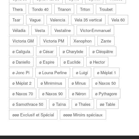
Thera
Tondo 40
Trianon
Triton
Troubet
Tsar
Vague
Valencia
Vela 35 vertical
Vela 60
Véladia
Vesta
Vestaline
Victor-Emmanuel
Victoria GM
Victoria PM
Xenophon
Zante
ø Caligula
ø César
ø Charybde
ø Cléopâtre
ø Daniello
ø Espire
ø Euclide
ø Hector
ø Jonc Pi
ø Louna Perline
ø Luigi
ø Méplat 1
ø Méplat 2
ø Miniminus
ø Minus
ø Naxos 50
ø Naxos 70
ø Naxos 90
ø Néron
ø Pythagore
ø Samothrace 50
ø Taïna
ø Thales
øø Table
øøø Exclusif et Spécial
øøøø Miroirs spéciaux