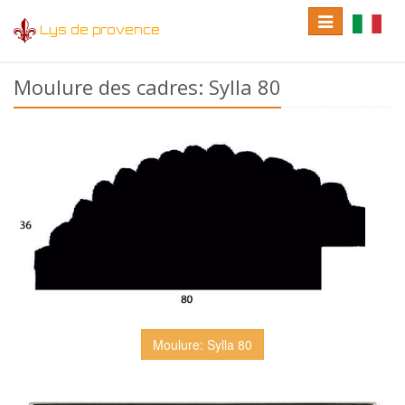
Toggle
Toggle
Lys de provence
navigation
language
Moulure des cadres: Sylla 80
Moulure: Sylla 80