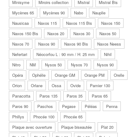
Minisyme
Miroirs collection
Mistral
Mistral Bis
Mycènes 65
Mycènes 90
Nabo
Nauplie
Nausicaa
Naxos 115
Naxos 115 Bis
Naxos 150
Naxos 150 Bis
Naxos 20
Naxos 30
Naxos 50
Naxos 70
Naxos 90
Naxos 90 Bis
Naxos Neess
Nefertari
Néocorfou L : 90 mm / H: 25 mm
Nihil
Nitro
NM
Nysos 50
Nysos 70
Nysos 90
Opéra
Ophélie
Orange GM
Orange PM
Orelle
Orion
Orlane
Ossa
Ovide
Pamier 130
Panacotta
Paros 135
Paros 35
Paros 65
Paros 90
Paschos
Pegase
Péléas
Penna
Phillys
Phocée 100
Phocée 65
Plaque avec ouverture
Plaque biseautée
Plat 20