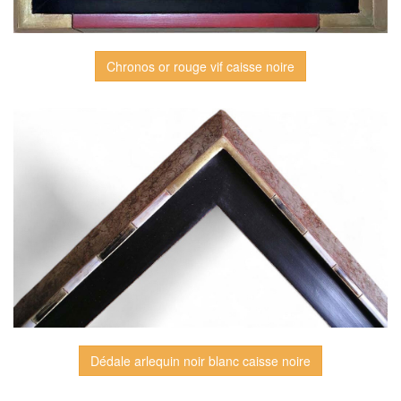
Chronos or rouge vif caisse noire
Dédale arlequin noir blanc caisse noire