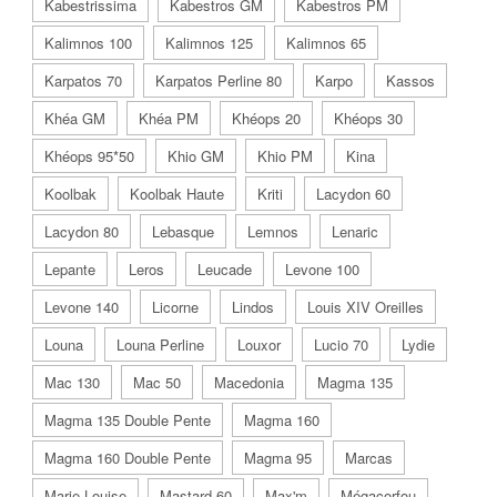
Kabestrissima
Kabestros GM
Kabestros PM
Kalimnos 100
Kalimnos 125
Kalimnos 65
Karpatos 70
Karpatos Perline 80
Karpo
Kassos
Khéa GM
Khéa PM
Khéops 20
Khéops 30
Khéops 95*50
Khio GM
Khio PM
Kina
Koolbak
Koolbak Haute
Kriti
Lacydon 60
Lacydon 80
Lebasque
Lemnos
Lenaric
Lepante
Leros
Leucade
Levone 100
Levone 140
Licorne
Lindos
Louis XIV Oreilles
Louna
Louna Perline
Louxor
Lucio 70
Lydie
Mac 130
Mac 50
Macedonia
Magma 135
Magma 135 Double Pente
Magma 160
Magma 160 Double Pente
Magma 95
Marcas
Marie-Louise
Mastard 60
Max'm
Mégacorfou