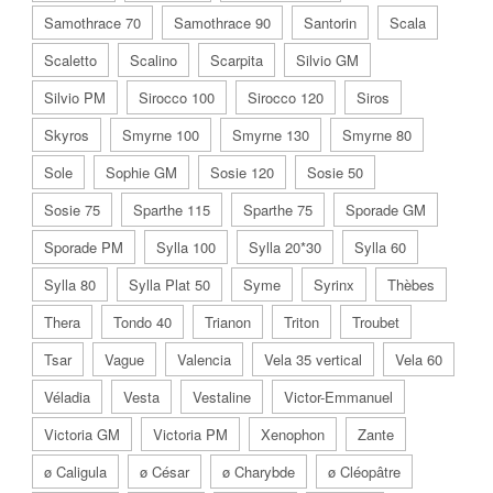
Samothrace 70
Samothrace 90
Santorin
Scala
Scaletto
Scalino
Scarpita
Silvio GM
Silvio PM
Sirocco 100
Sirocco 120
Siros
Skyros
Smyrne 100
Smyrne 130
Smyrne 80
Sole
Sophie GM
Sosie 120
Sosie 50
Sosie 75
Sparthe 115
Sparthe 75
Sporade GM
Sporade PM
Sylla 100
Sylla 20*30
Sylla 60
Sylla 80
Sylla Plat 50
Syme
Syrinx
Thèbes
Thera
Tondo 40
Trianon
Triton
Troubet
Tsar
Vague
Valencia
Vela 35 vertical
Vela 60
Véladia
Vesta
Vestaline
Victor-Emmanuel
Victoria GM
Victoria PM
Xenophon
Zante
ø Caligula
ø César
ø Charybde
ø Cléopâtre