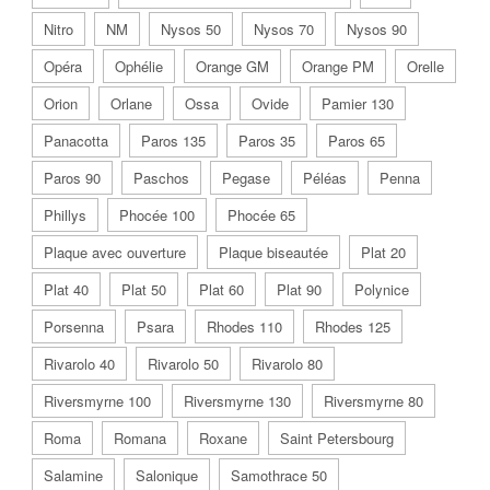
Nitro
NM
Nysos 50
Nysos 70
Nysos 90
Opéra
Ophélie
Orange GM
Orange PM
Orelle
Orion
Orlane
Ossa
Ovide
Pamier 130
Panacotta
Paros 135
Paros 35
Paros 65
Paros 90
Paschos
Pegase
Péléas
Penna
Phillys
Phocée 100
Phocée 65
Plaque avec ouverture
Plaque biseautée
Plat 20
Plat 40
Plat 50
Plat 60
Plat 90
Polynice
Porsenna
Psara
Rhodes 110
Rhodes 125
Rivarolo 40
Rivarolo 50
Rivarolo 80
Riversmyrne 100
Riversmyrne 130
Riversmyrne 80
Roma
Romana
Roxane
Saint Petersbourg
Salamine
Salonique
Samothrace 50