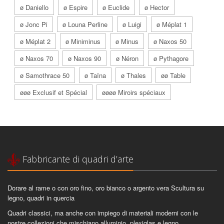
ø Daniello
ø Espire
ø Euclide
ø Hector
ø Jonc Pi
ø Louna Perline
ø Luigi
ø Méplat 1
ø Méplat 2
ø Miniminus
ø Minus
ø Naxos 50
ø Naxos 70
ø Naxos 90
ø Néron
ø Pythagore
ø Samothrace 50
ø Taïna
ø Thales
øø Table
øøø Exclusif et Spécial
øøøø Miroirs spéciaux
Fabbricante di quadri d’arte
Dorare al rame o con oro fino, oro bianco o argento vera Scultura su
legno, quadri in quercia
Quadri classici, ma anche con impiego di materiali moderni con le
nostre collezioni che mischiano alluminio, plexiglas e legno.