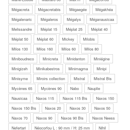
Mégacreta
Mégacretabis
Mégaegée
Mégakhéa
Mégalenaric
Mégaleros
Mégalys
Méganausicaa
Melissandre
Méplat 15
Méplat 25
Méplat 40
Méplat 50
Méplat 60
Mickey
Milobis
Milos 130
Milos 160
Milos 60
Milos 80
Miniboudreco
Minicreta
Minidanton
Miniégine
Minigizeh
Minikabestros
Minimagma
Minipi
Minisyme
Miroirs collection
Mistral
Mistral Bis
Mycènes 65
Mycènes 90
Nabo
Nauplie
Nausicaa
Naxos 115
Naxos 115 Bis
Naxos 150
Naxos 150 Bis
Naxos 20
Naxos 30
Naxos 50
Naxos 70
Naxos 90
Naxos 90 Bis
Naxos Neess
Nefertari
Néocorfou L : 90 mm / H: 25 mm
Nihil