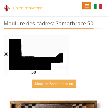
Toggle
Toggle
Lys de provence
navigation
language
Moulure des cadres: Samothrace 50
Moulure: Samothrace 50