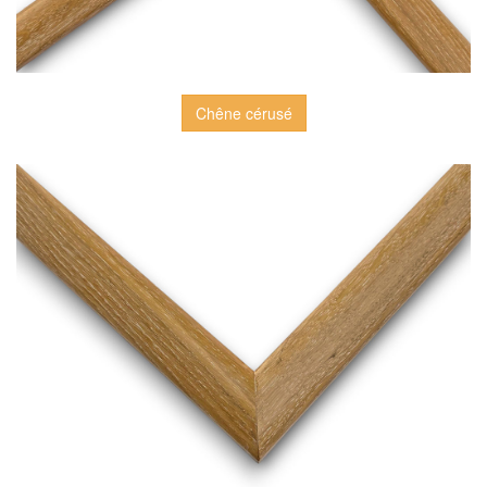
Chêne cérusé