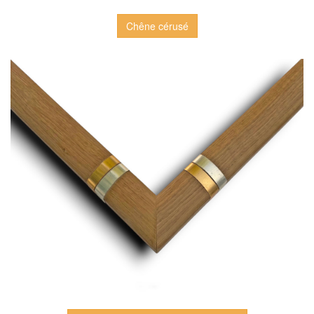
Chêne cérusé