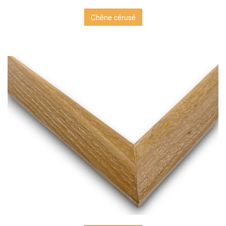
Chêne cérusé