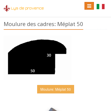
Toggle
Toggle
Lys de provence
navigation
language
Moulure des cadres: Méplat 50
Moulure: Méplat 50