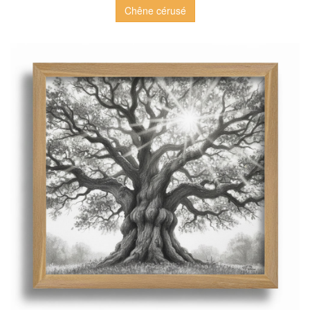
Chêne cérusé