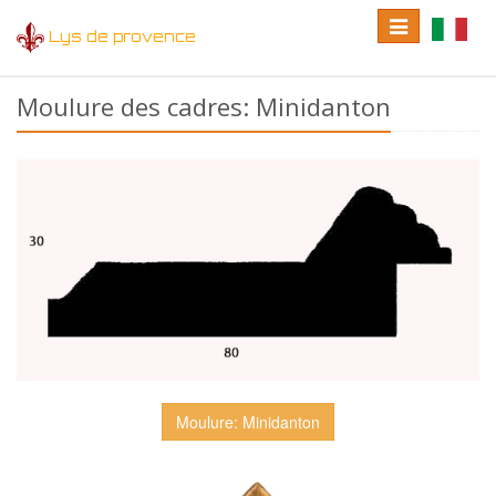
Toggle
Toggle
Lys de provence
navigation
language
Moulure des cadres: Minidanton
Moulure: Minidanton