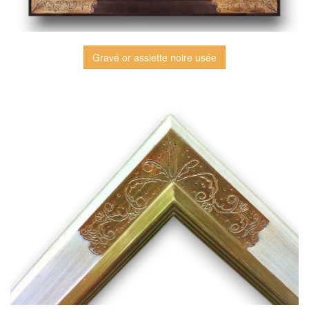
Gravé or assiette noire usée