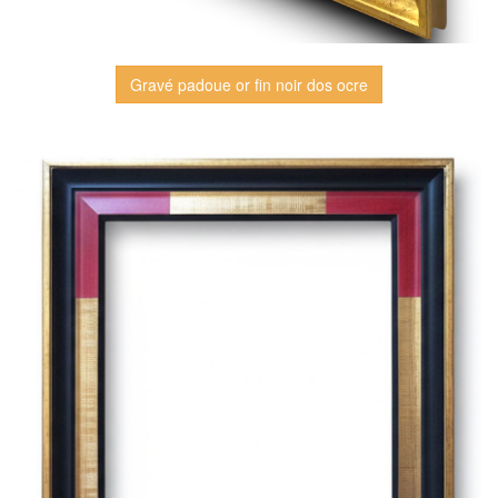
Gravé padoue or fin noir dos ocre