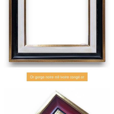
Or gorge noire mli ivoire congé or