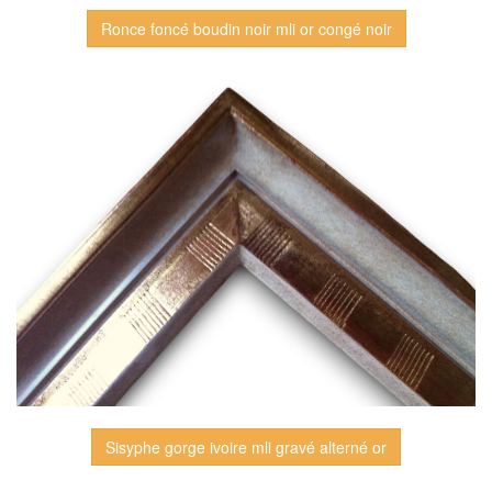
Ronce foncé boudin noir mli or congé noir
Sisyphe gorge ivoire mli gravé alterné or