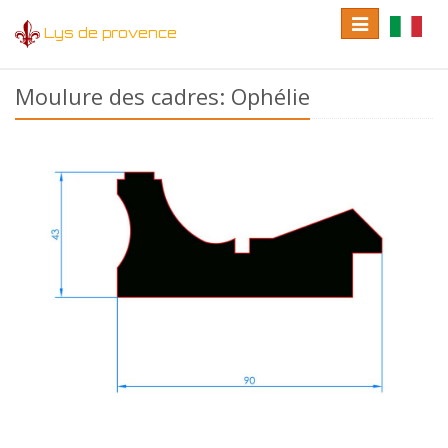
Toggle
Toggle
Lys de provence
navigation
language
Moulure des cadres: Ophélie