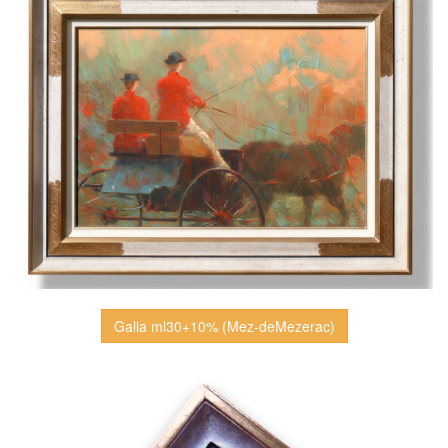
Galia ml30+10% (Mez-deMezerac)