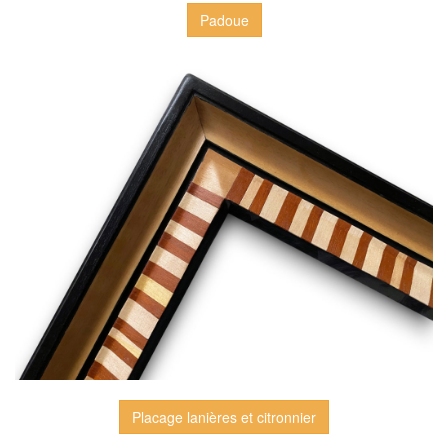
Padoue
Placage lanières et citronnier