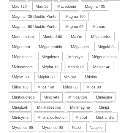
Mac 130
Mac 50
Macedonia
Magma 135
Magma 135 Double Pente
Magma 160
Magma 160 Double Pente
Magma 95
Marcas
Marie-Louise
Mastard 60
Max'm
Mégacorfou
Mégacreta
Mégacretabis
Mégaegée
Mégakhéa
Mégalenaric
Mégaleros
Mégalys
Méganausicaa
Melissandre
Méplat 15
Méplat 25
Méplat 40
Méplat 50
Méplat 60
Mickey
Milobis
Milos 130
Milos 160
Milos 60
Milos 80
Miniboudreco
Minicreta
Minidanton
Miniégine
Minigizeh
Minikabestros
Minimagma
Minipi
Minisyme
Miroirs collection
Mistral
Mistral Bis
Mycènes 65
Mycènes 90
Nabo
Nauplie