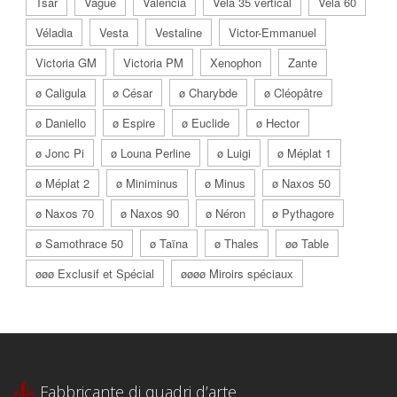
Tsar
Vague
Valencia
Vela 35 vertical
Vela 60
Véladia
Vesta
Vestaline
Victor-Emmanuel
Victoria GM
Victoria PM
Xenophon
Zante
ø Caligula
ø César
ø Charybde
ø Cléopâtre
ø Daniello
ø Espire
ø Euclide
ø Hector
ø Jonc Pi
ø Louna Perline
ø Luigi
ø Méplat 1
ø Méplat 2
ø Miniminus
ø Minus
ø Naxos 50
ø Naxos 70
ø Naxos 90
ø Néron
ø Pythagore
ø Samothrace 50
ø Taïna
ø Thales
øø Table
øøø Exclusif et Spécial
øøøø Miroirs spéciaux
Fabbricante di quadri d’arte