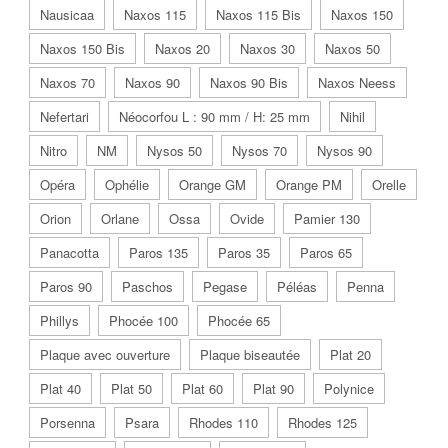
Nausicaa
Naxos 115
Naxos 115 Bis
Naxos 150
Naxos 150 Bis
Naxos 20
Naxos 30
Naxos 50
Naxos 70
Naxos 90
Naxos 90 Bis
Naxos Neess
Nefertari
Néocorfou L : 90 mm / H: 25 mm
Nihil
Nitro
NM
Nysos 50
Nysos 70
Nysos 90
Opéra
Ophélie
Orange GM
Orange PM
Orelle
Orion
Orlane
Ossa
Ovide
Pamier 130
Panacotta
Paros 135
Paros 35
Paros 65
Paros 90
Paschos
Pegase
Péléas
Penna
Phillys
Phocée 100
Phocée 65
Plaque avec ouverture
Plaque biseautée
Plat 20
Plat 40
Plat 50
Plat 60
Plat 90
Polynice
Porsenna
Psara
Rhodes 110
Rhodes 125