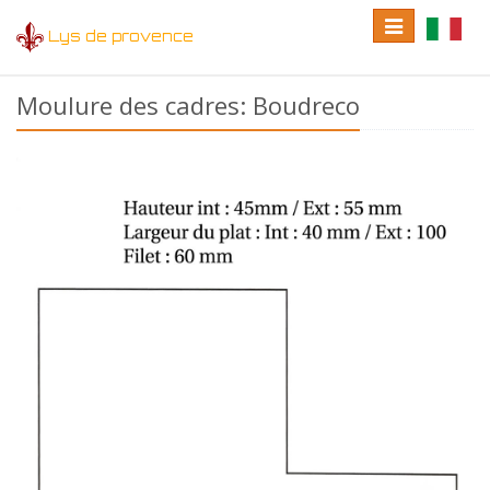
Toggle
Toggle
Lys de provence
navigation
language
Moulure des cadres: Boudreco