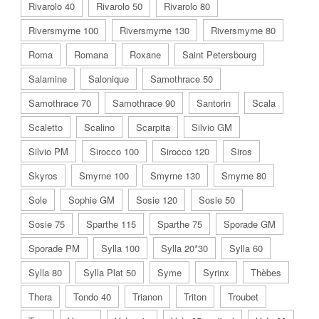
Rivarolo 40
Rivarolo 50
Rivarolo 80
Riversmyrne 100
Riversmyrne 130
Riversmyrne 80
Roma
Romana
Roxane
Saint Petersbourg
Salamine
Salonique
Samothrace 50
Samothrace 70
Samothrace 90
Santorin
Scala
Scaletto
Scalino
Scarpita
Silvio GM
Silvio PM
Sirocco 100
Sirocco 120
Siros
Skyros
Smyrne 100
Smyrne 130
Smyrne 80
Sole
Sophie GM
Sosie 120
Sosie 50
Sosie 75
Sparthe 115
Sparthe 75
Sporade GM
Sporade PM
Sylla 100
Sylla 20*30
Sylla 60
Sylla 80
Sylla Plat 50
Syme
Syrinx
Thèbes
Thera
Tondo 40
Trianon
Triton
Troubet