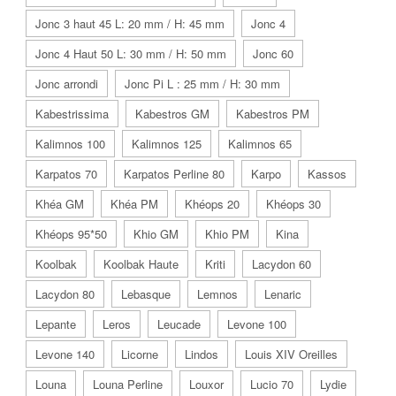
Jonc 3 haut 45 L: 20 mm / H: 45 mm
Jonc 4
Jonc 4 Haut 50 L: 30 mm / H: 50 mm
Jonc 60
Jonc arrondi
Jonc Pi L : 25 mm / H: 30 mm
Kabestrissima
Kabestros GM
Kabestros PM
Kalimnos 100
Kalimnos 125
Kalimnos 65
Karpatos 70
Karpatos Perline 80
Karpo
Kassos
Khéa GM
Khéa PM
Khéops 20
Khéops 30
Khéops 95*50
Khio GM
Khio PM
Kina
Koolbak
Koolbak Haute
Kriti
Lacydon 60
Lacydon 80
Lebasque
Lemnos
Lenaric
Lepante
Leros
Leucade
Levone 100
Levone 140
Licorne
Lindos
Louis XIV Oreilles
Louna
Louna Perline
Louxor
Lucio 70
Lydie