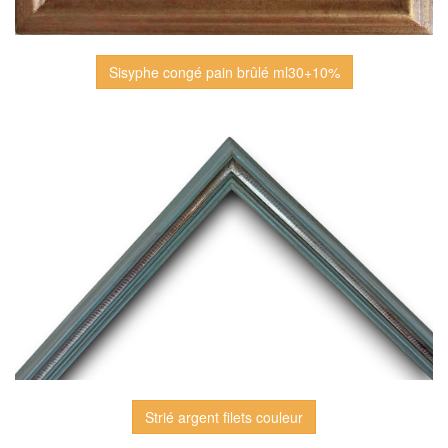
Sisyphe congé pain brûlé ml30+10%
Strié argent filets couleur