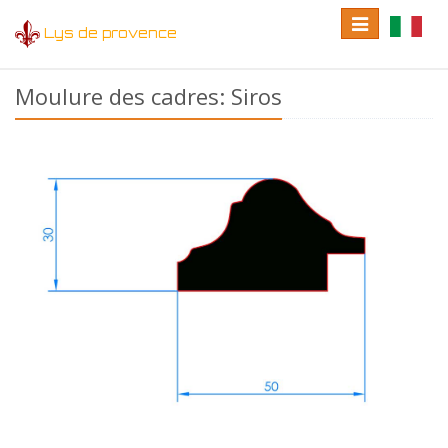
Toggle
Toggle
Lys de provence
navigation
language
Moulure des cadres: Siros