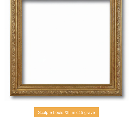
Sculpté Louis XIII mlc45 gravé