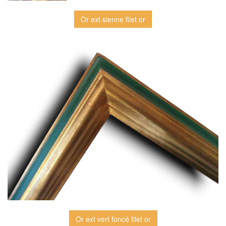
Or ext sienne filet or
Or ext vert foncé filet or