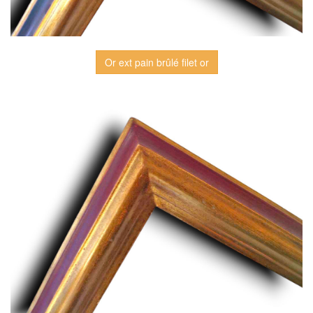
Or ext pain brûlé filet or