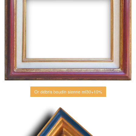
Or débris boudin sienne ml30+10%