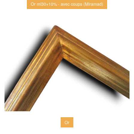
Or ml30+10% - avec coups (Miramad)
Or