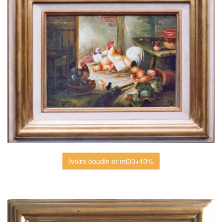
Ivoire boudin or ml30+10%