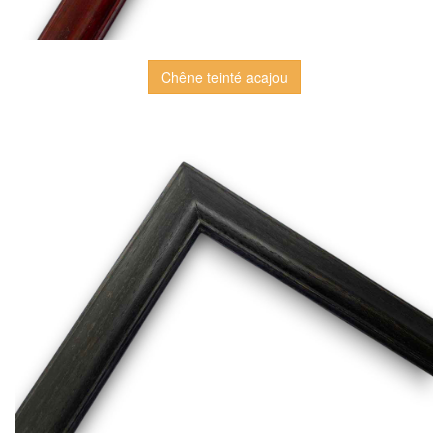
Chêne teinté acajou