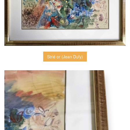
Strié or (Jean Dufy)