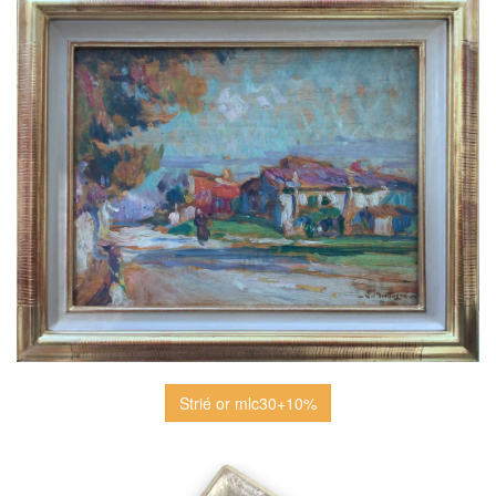
Strié or mlc30+10%