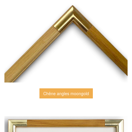
Chêne angles moongold