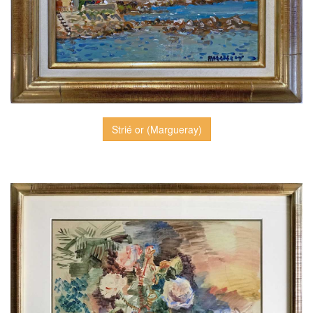
Strié or (Margueray)