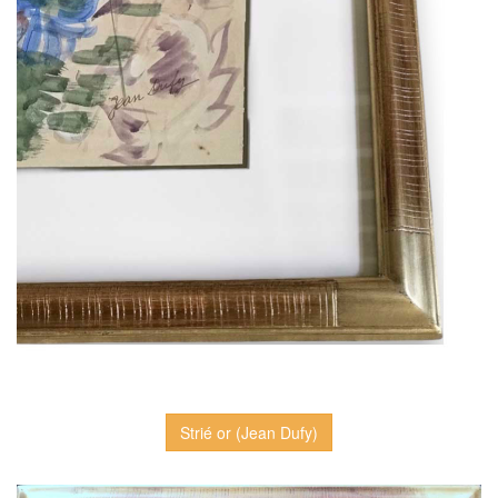
Strié or (Jean Dufy)