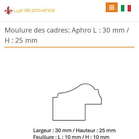
Toggle
Toggle
Lys de provence
navigation
language
Moulure des cadres: Aphro L : 30 mm /
H : 25 mm