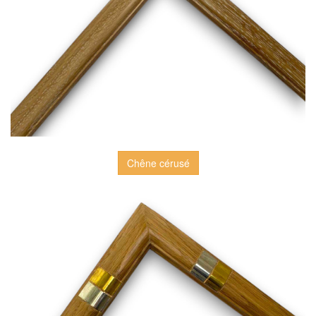
Chêne cérusé