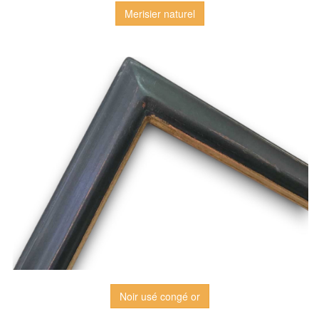
Merisier naturel
Noir usé congé or