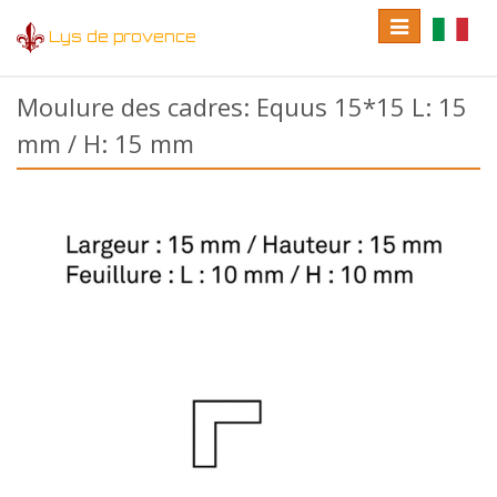
Toggle
Toggle
Lys de provence
navigation
language
Moulure des cadres: Equus 15*15 L: 15
mm / H: 15 mm