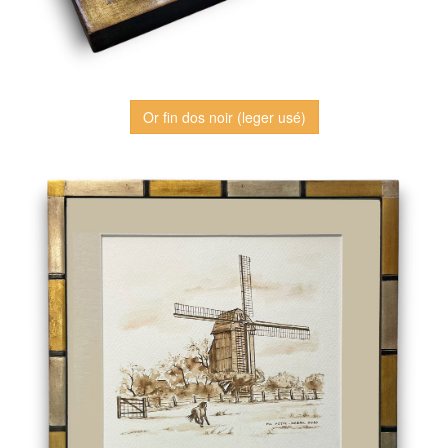
Or fin dos noir (leger usé)