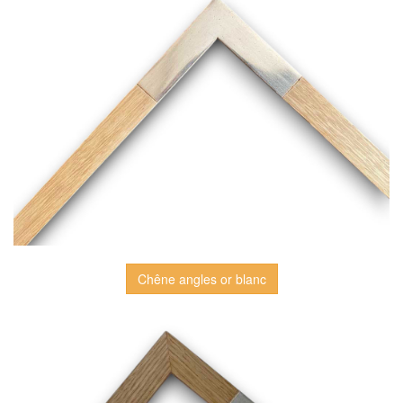
Chêne angles or blanc