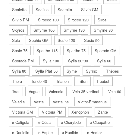
Scaletto
Scalino
Scarpita
Silvio GM
Silvio PM
Sirocco 100
Sirocco 120
Siros
Skyros
Smyrne 100
Smyrne 130
Smyrne 80
Sole
Sophie GM
Sosie 120
Sosie 50
Sosie 75
Sparthe 115
Sparthe 75
Sporade GM
Sporade PM
Sylla 100
Sylla 20*30
Sylla 60
Sylla 80
Sylla Plat 50
Syme
Syrinx
Thèbes
Thera
Tondo 40
Trianon
Triton
Troubet
Tsar
Vague
Valencia
Vela 35 vertical
Vela 60
Véladia
Vesta
Vestaline
Victor-Emmanuel
Victoria GM
Victoria PM
Xenophon
Zante
ø Caligula
ø César
ø Charybde
ø Cléopâtre
ø Daniello
ø Espire
ø Euclide
ø Hector