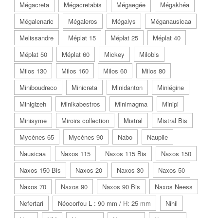
Mégacreta
Mégacretabis
Mégaegée
Mégakhéa
Mégalenaric
Mégaleros
Mégalys
Méganausicaa
Melissandre
Méplat 15
Méplat 25
Méplat 40
Méplat 50
Méplat 60
Mickey
Milobis
Milos 130
Milos 160
Milos 60
Milos 80
Miniboudreco
Minicreta
Minidanton
Miniégine
Minigizeh
Minikabestros
Minimagma
Minipi
Minisyme
Miroirs collection
Mistral
Mistral Bis
Mycènes 65
Mycènes 90
Nabo
Nauplie
Nausicaa
Naxos 115
Naxos 115 Bis
Naxos 150
Naxos 150 Bis
Naxos 20
Naxos 30
Naxos 50
Naxos 70
Naxos 90
Naxos 90 Bis
Naxos Neess
Nefertari
Néocorfou L : 90 mm / H: 25 mm
Nihil