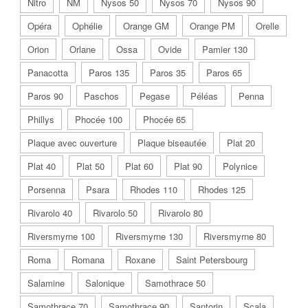
Nitro
NM
Nysos 50
Nysos 70
Nysos 90
Opéra
Ophélie
Orange GM
Orange PM
Orelle
Orion
Orlane
Ossa
Ovide
Pamier 130
Panacotta
Paros 135
Paros 35
Paros 65
Paros 90
Paschos
Pegase
Péléas
Penna
Phillys
Phocée 100
Phocée 65
Plaque avec ouverture
Plaque biseautée
Plat 20
Plat 40
Plat 50
Plat 60
Plat 90
Polynice
Porsenna
Psara
Rhodes 110
Rhodes 125
Rivarolo 40
Rivarolo 50
Rivarolo 80
Riversmyrne 100
Riversmyrne 130
Riversmyrne 80
Roma
Romana
Roxane
Saint Petersbourg
Salamine
Salonique
Samothrace 50
Samothrace 70
Samothrace 90
Santorin
Scala