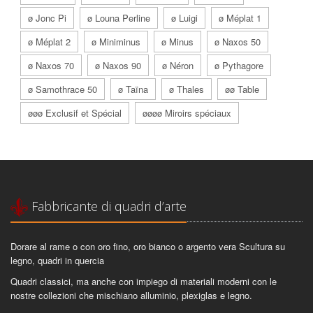
ø Jonc Pi
ø Louna Perline
ø Luigi
ø Méplat 1
ø Méplat 2
ø Miniminus
ø Minus
ø Naxos 50
ø Naxos 70
ø Naxos 90
ø Néron
ø Pythagore
ø Samothrace 50
ø Taïna
ø Thales
øø Table
øøø Exclusif et Spécial
øøøø Miroirs spéciaux
Fabbricante di quadri d’arte
Dorare al rame o con oro fino, oro bianco o argento vera Scultura su
legno, quadri in quercia
Quadri classici, ma anche con impiego di materiali moderni con le
nostre collezioni che mischiano alluminio, plexiglas e legno.