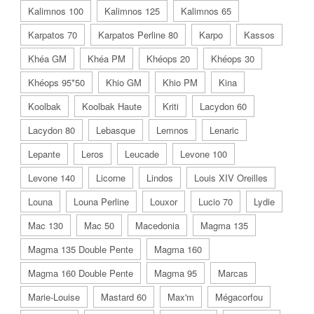
Kalimnos 100
Kalimnos 125
Kalimnos 65
Karpatos 70
Karpatos Perline 80
Karpo
Kassos
Khéa GM
Khéa PM
Khéops 20
Khéops 30
Khéops 95*50
Khio GM
Khio PM
Kina
Koolbak
Koolbak Haute
Kriti
Lacydon 60
Lacydon 80
Lebasque
Lemnos
Lenaric
Lepante
Leros
Leucade
Levone 100
Levone 140
Licorne
Lindos
Louis XIV Oreilles
Louna
Louna Perline
Louxor
Lucio 70
Lydie
Mac 130
Mac 50
Macedonia
Magma 135
Magma 135 Double Pente
Magma 160
Magma 160 Double Pente
Magma 95
Marcas
Marie-Louise
Mastard 60
Max'm
Mégacorfou