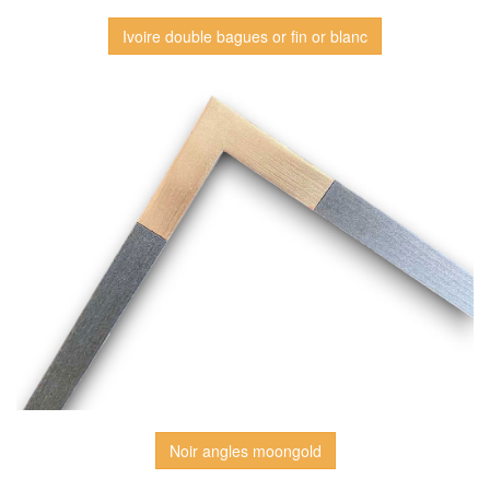
Ivoire double bagues or fin or blanc
Noir angles moongold