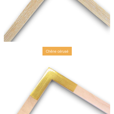
Chêne cérusé