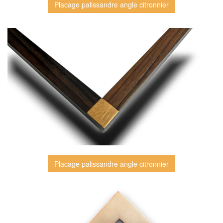
Placage palissandre angle citronnier
Placage palissandre angle citronnier