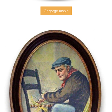
Or gorge aïspiri