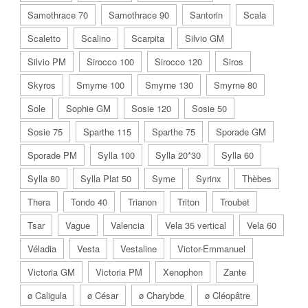
Samothrace 70
Samothrace 90
Santorin
Scala
Scaletto
Scalino
Scarpita
Silvio GM
Silvio PM
Sirocco 100
Sirocco 120
Siros
Skyros
Smyrne 100
Smyrne 130
Smyrne 80
Sole
Sophie GM
Sosie 120
Sosie 50
Sosie 75
Sparthe 115
Sparthe 75
Sporade GM
Sporade PM
Sylla 100
Sylla 20*30
Sylla 60
Sylla 80
Sylla Plat 50
Syme
Syrinx
Thèbes
Thera
Tondo 40
Trianon
Triton
Troubet
Tsar
Vague
Valencia
Vela 35 vertical
Vela 60
Véladia
Vesta
Vestaline
Victor-Emmanuel
Victoria GM
Victoria PM
Xenophon
Zante
ø Caligula
ø César
ø Charybde
ø Cléopâtre