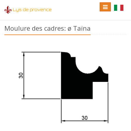
Toggle
Toggle
Lys de provence
navigation
language
Moulure des cadres: ø Taïna