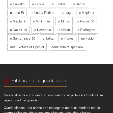
ø Daniello
ø Espire
ø Euclide
ø Hector
ø Jonc Pi
ø Louna Perline
ø Luigi
ø Méplat 1
ø Méplat 2
ø Miniminus
ø Minus
ø Naxos 50
ø Naxos 70
ø Naxos 90
ø Néron
ø Pythagore
ø Samothrace 50
ø Taïna
ø Thales
øø Table
øøø Exclusif et Spécial
øøøø Miroirs spéciaux
Fabbricante di quadri d’arte
Dorare al rame o con oro fino, oro bianco o argento vera Scultura su
legno, quadri in quercia
Quadri classici, ma anche con impiego di materiali moderni con le
nostre collezioni che mischiano alluminio, plexiglas e legno.