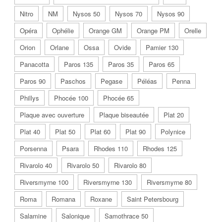
Nitro
NM
Nysos 50
Nysos 70
Nysos 90
Opéra
Ophélie
Orange GM
Orange PM
Orelle
Orion
Orlane
Ossa
Ovide
Pamier 130
Panacotta
Paros 135
Paros 35
Paros 65
Paros 90
Paschos
Pegase
Péléas
Penna
Phillys
Phocée 100
Phocée 65
Plaque avec ouverture
Plaque biseautée
Plat 20
Plat 40
Plat 50
Plat 60
Plat 90
Polynice
Porsenna
Psara
Rhodes 110
Rhodes 125
Rivarolo 40
Rivarolo 50
Rivarolo 80
Riversmyrne 100
Riversmyrne 130
Riversmyrne 80
Roma
Romana
Roxane
Saint Petersbourg
Salamine
Salonique
Samothrace 50