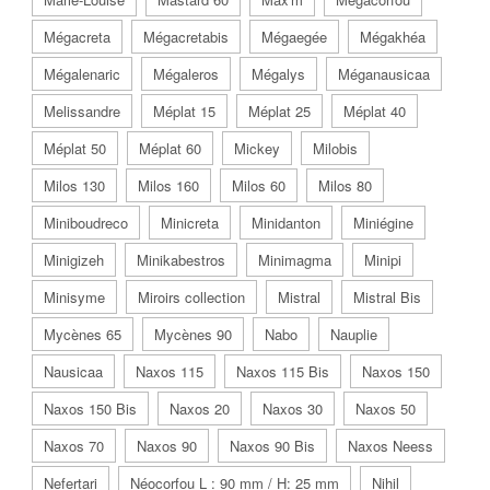
Mégacreta
Mégacretabis
Mégaegée
Mégakhéa
Mégalenaric
Mégaleros
Mégalys
Méganausicaa
Melissandre
Méplat 15
Méplat 25
Méplat 40
Méplat 50
Méplat 60
Mickey
Milobis
Milos 130
Milos 160
Milos 60
Milos 80
Miniboudreco
Minicreta
Minidanton
Miniégine
Minigizeh
Minikabestros
Minimagma
Minipi
Minisyme
Miroirs collection
Mistral
Mistral Bis
Mycènes 65
Mycènes 90
Nabo
Nauplie
Nausicaa
Naxos 115
Naxos 115 Bis
Naxos 150
Naxos 150 Bis
Naxos 20
Naxos 30
Naxos 50
Naxos 70
Naxos 90
Naxos 90 Bis
Naxos Neess
Nefertari
Néocorfou L : 90 mm / H: 25 mm
Nihil