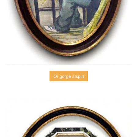
Or gorge aïspiri