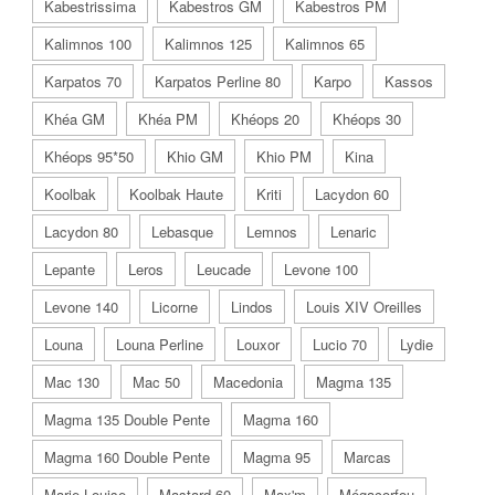
Kabestrissima
Kabestros GM
Kabestros PM
Kalimnos 100
Kalimnos 125
Kalimnos 65
Karpatos 70
Karpatos Perline 80
Karpo
Kassos
Khéa GM
Khéa PM
Khéops 20
Khéops 30
Khéops 95*50
Khio GM
Khio PM
Kina
Koolbak
Koolbak Haute
Kriti
Lacydon 60
Lacydon 80
Lebasque
Lemnos
Lenaric
Lepante
Leros
Leucade
Levone 100
Levone 140
Licorne
Lindos
Louis XIV Oreilles
Louna
Louna Perline
Louxor
Lucio 70
Lydie
Mac 130
Mac 50
Macedonia
Magma 135
Magma 135 Double Pente
Magma 160
Magma 160 Double Pente
Magma 95
Marcas
Marie-Louise
Mastard 60
Max'm
Mégacorfou