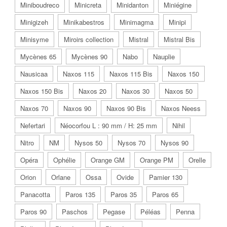
Miniboudreco
Minicreta
Minidanton
Miniégine
Minigizeh
Minikabestros
Minimagma
Minipi
Minisyme
Miroirs collection
Mistral
Mistral Bis
Mycènes 65
Mycènes 90
Nabo
Nauplie
Nausicaa
Naxos 115
Naxos 115 Bis
Naxos 150
Naxos 150 Bis
Naxos 20
Naxos 30
Naxos 50
Naxos 70
Naxos 90
Naxos 90 Bis
Naxos Neess
Nefertari
Néocorfou L : 90 mm / H: 25 mm
Nihil
Nitro
NM
Nysos 50
Nysos 70
Nysos 90
Opéra
Ophélie
Orange GM
Orange PM
Orelle
Orion
Orlane
Ossa
Ovide
Pamier 130
Panacotta
Paros 135
Paros 35
Paros 65
Paros 90
Paschos
Pegase
Péléas
Penna