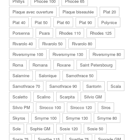
Phillys
Phocée 100
Phocée 65
Plaque avec ouverture
Plaque biseautée
Plat 20
Plat 40
Plat 50
Plat 60
Plat 90
Polynice
Porsenna
Psara
Rhodes 110
Rhodes 125
Rivarolo 40
Rivarolo 50
Rivarolo 80
Riversmyrne 100
Riversmyrne 130
Riversmyrne 80
Roma
Romana
Roxane
Saint Petersbourg
Salamine
Salonique
Samothrace 50
Samothrace 70
Samothrace 90
Santorin
Scala
Scaletto
Scalino
Scarpita
Silvio GM
Silvio PM
Sirocco 100
Sirocco 120
Siros
Skyros
Smyrne 100
Smyrne 130
Smyrne 80
Sole
Sophie GM
Sosie 120
Sosie 50
Sosie 75
Sparthe 115
Sparthe 75
Sporade GM