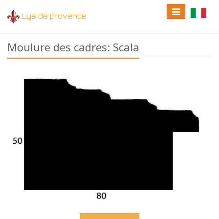
Toggle
Toggle
Lys de provence
navigation
language
Moulure des cadres: Scala