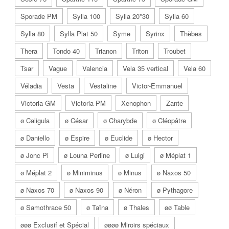
Sporade PM
Sylla 100
Sylla 20*30
Sylla 60
Sylla 80
Sylla Plat 50
Syme
Syrinx
Thèbes
Thera
Tondo 40
Trianon
Triton
Troubet
Tsar
Vague
Valencia
Vela 35 vertical
Vela 60
Véladia
Vesta
Vestaline
Victor-Emmanuel
Victoria GM
Victoria PM
Xenophon
Zante
ø Caligula
ø César
ø Charybde
ø Cléopâtre
ø Daniello
ø Espire
ø Euclide
ø Hector
ø Jonc Pi
ø Louna Perline
ø Luigi
ø Méplat 1
ø Méplat 2
ø Miniminus
ø Minus
ø Naxos 50
ø Naxos 70
ø Naxos 90
ø Néron
ø Pythagore
ø Samothrace 50
ø Taïna
ø Thales
øø Table
øøø Exclusif et Spécial
øøøø Miroirs spéciaux