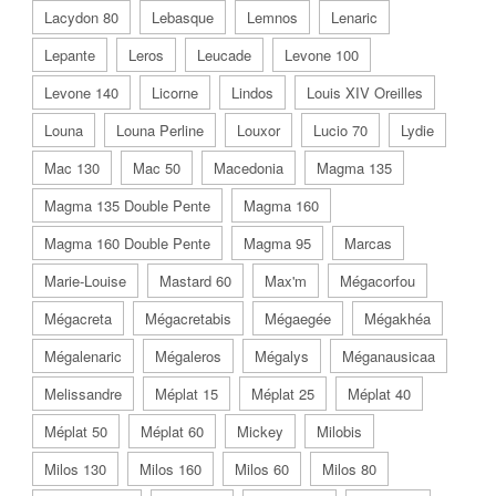
Lacydon 80
Lebasque
Lemnos
Lenaric
Lepante
Leros
Leucade
Levone 100
Levone 140
Licorne
Lindos
Louis XIV Oreilles
Louna
Louna Perline
Louxor
Lucio 70
Lydie
Mac 130
Mac 50
Macedonia
Magma 135
Magma 135 Double Pente
Magma 160
Magma 160 Double Pente
Magma 95
Marcas
Marie-Louise
Mastard 60
Max'm
Mégacorfou
Mégacreta
Mégacretabis
Mégaegée
Mégakhéa
Mégalenaric
Mégaleros
Mégalys
Méganausicaa
Melissandre
Méplat 15
Méplat 25
Méplat 40
Méplat 50
Méplat 60
Mickey
Milobis
Milos 130
Milos 160
Milos 60
Milos 80