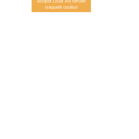
Sculpté Louis XIII céruse
craquelé couleur