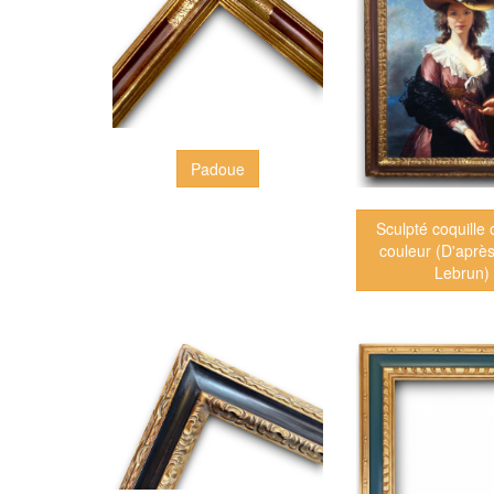
Padoue
Sculpté coquille 
couleur (D'aprè
Lebrun)