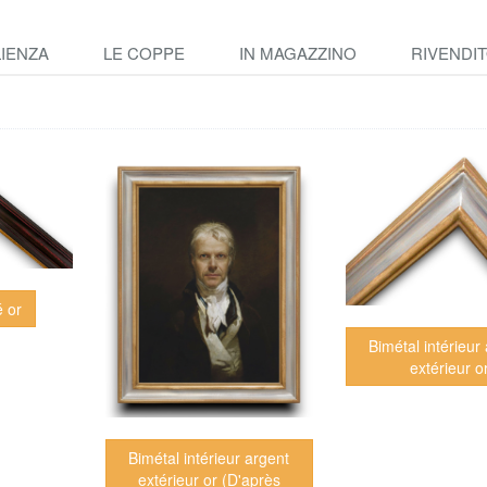
IENZA
LE COPPE
IN MAGAZZINO
RIVENDIT
é or
Bimétal intérieur
extérieur o
Bimétal intérieur argent
extérieur or (D'après