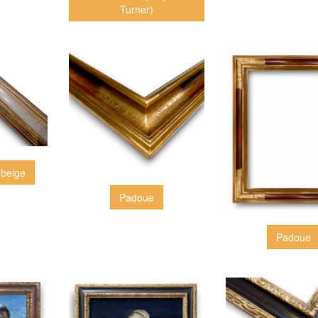
Turner)
 beige
Padoue
Padoue