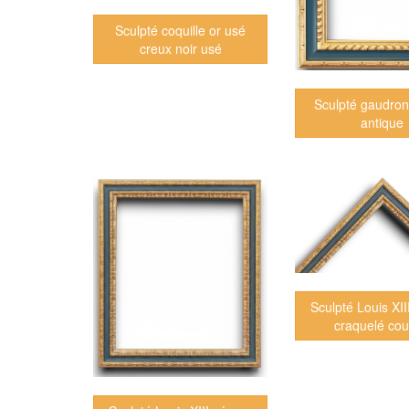
Sculpté coquille or usé
creux noir usé
Sculpté gaudron
antique
Sculpté Louis XII
craquelé cou