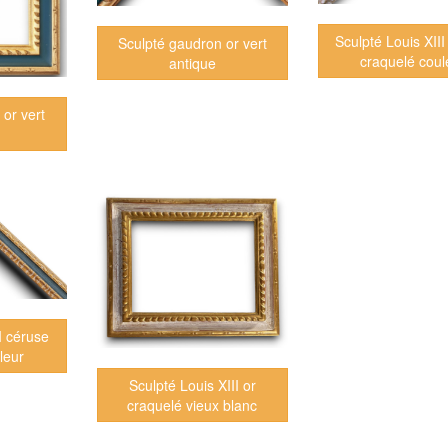
Sculpté Louis XIII
Sculpté gaudron or vert
craquelé coul
antique
 or vert
I céruse
leur
Sculpté Louis XIII or
craquelé vieux blanc