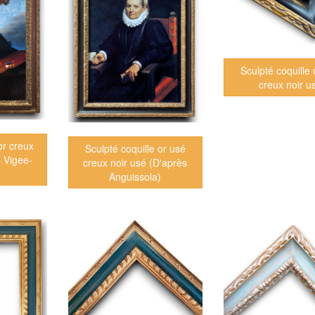
Sculpté coquille 
creux noir u
or creux
Sculpté coquille or usé
s Vigee-
creux noir usé (D'après
Anguissola)