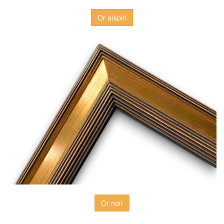
Or aïspiri
Or noir