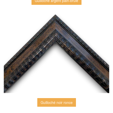
Guilloché argent pain-brûlé
Guilloché noir ronce