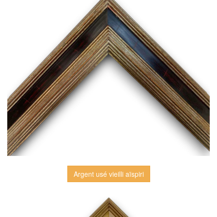
Argent usé vieilli aïspiri