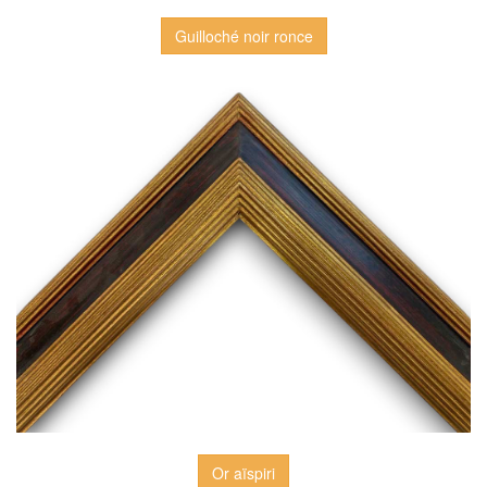
Guilloché noir ronce
Or aïspiri