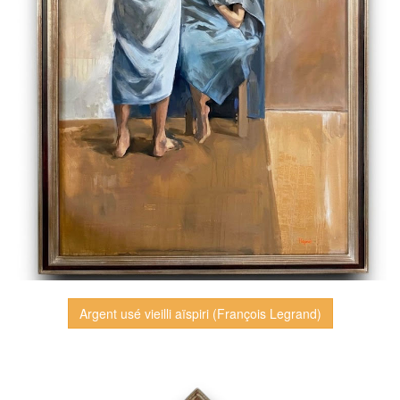
Argent usé vieilli aïspiri (François Legrand)