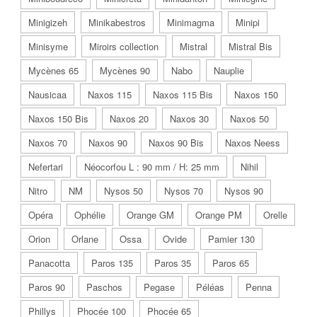
Minigizeh
Minikabestros
Minimagma
Minipi
Minisyme
Miroirs collection
Mistral
Mistral Bis
Mycènes 65
Mycènes 90
Nabo
Nauplie
Nausicaa
Naxos 115
Naxos 115 Bis
Naxos 150
Naxos 150 Bis
Naxos 20
Naxos 30
Naxos 50
Naxos 70
Naxos 90
Naxos 90 Bis
Naxos Neess
Nefertari
Néocorfou L : 90 mm / H: 25 mm
Nihil
Nitro
NM
Nysos 50
Nysos 70
Nysos 90
Opéra
Ophélie
Orange GM
Orange PM
Orelle
Orion
Orlane
Ossa
Ovide
Pamier 130
Panacotta
Paros 135
Paros 35
Paros 65
Paros 90
Paschos
Pegase
Péléas
Penna
Phillys
Phocée 100
Phocée 65