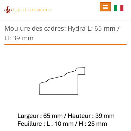
Toggle
Toggle
Lys de provence
navigation
language
Moulure des cadres: Hydra L: 65 mm /
H: 39 mm