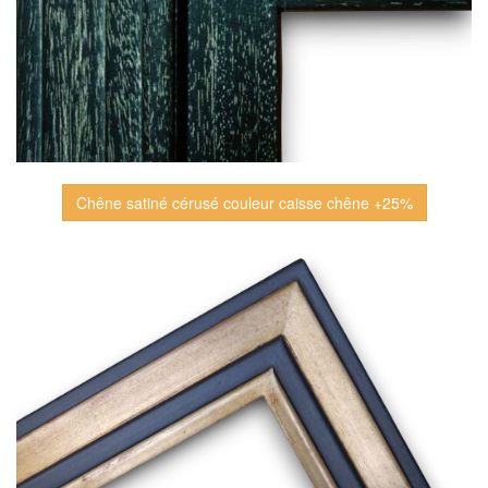
Chêne satiné cérusé couleur caisse chêne +25%