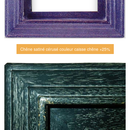
Chêne satiné cérusé couleur caisse chêne +25%