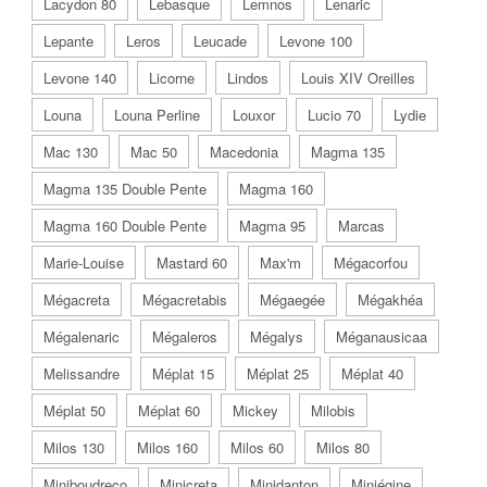
Lacydon 80
Lebasque
Lemnos
Lenaric
Lepante
Leros
Leucade
Levone 100
Levone 140
Licorne
Lindos
Louis XIV Oreilles
Louna
Louna Perline
Louxor
Lucio 70
Lydie
Mac 130
Mac 50
Macedonia
Magma 135
Magma 135 Double Pente
Magma 160
Magma 160 Double Pente
Magma 95
Marcas
Marie-Louise
Mastard 60
Max'm
Mégacorfou
Mégacreta
Mégacretabis
Mégaegée
Mégakhéa
Mégalenaric
Mégaleros
Mégalys
Méganausicaa
Melissandre
Méplat 15
Méplat 25
Méplat 40
Méplat 50
Méplat 60
Mickey
Milobis
Milos 130
Milos 160
Milos 60
Milos 80
Miniboudreco
Minicreta
Minidanton
Miniégine