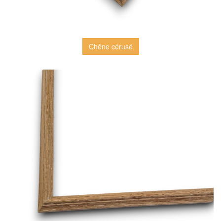
Chêne cérusé