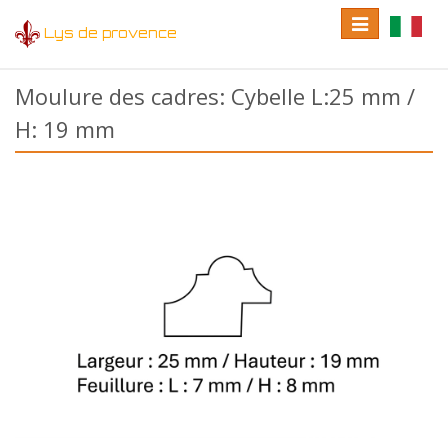
Toggle
Toggle
Lys de provence
navigation
language
Moulure des cadres: Cybelle L:25 mm /
H: 19 mm