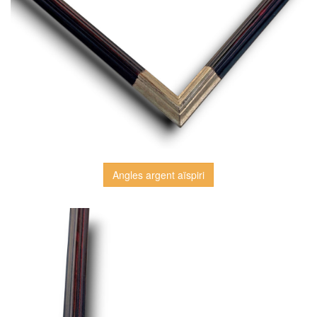
Angles argent aïspiri