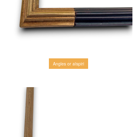
Angles or aïspiri