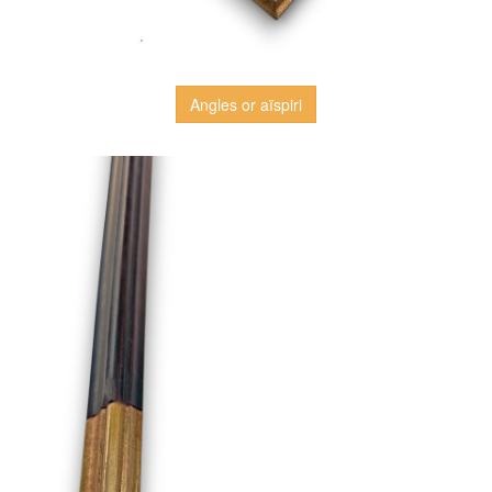
Angles or aïspiri