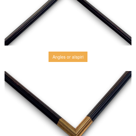
Angles or aïspiri