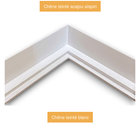
Chêne teinté acajou aïspiri
Chêne teinté blanc