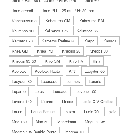
Jonc 4 Haut 50 L: 30 mm / H: 50 mm
Jonc 60
Jonc arrondi
Jonc Pi L : 25 mm / H: 30 mm
Kabestrissima
Kabestros GM
Kabestros PM
Kalimnos 100
Kalimnos 125
Kalimnos 65
Karpatos 70
Karpatos Perline 80
Karpo
Kassos
Khéa GM
Khéa PM
Khéops 20
Khéops 30
Khéops 95*50
Khio GM
Khio PM
Kina
Koolbak
Koolbak Haute
Kriti
Lacydon 60
Lacydon 80
Lebasque
Lemnos
Lenaric
Lepante
Leros
Leucade
Levone 100
Levone 140
Licorne
Lindos
Louis XIV Oreilles
Louna
Louna Perline
Louxor
Lucio 70
Lydie
Mac 130
Mac 50
Macedonia
Magma 135
Magma 135 Double Pente
Magma 160