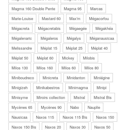
Magma 160 Double Pente
Magma 95
Marcas
Marie-Louise
Mastard 60
Max'm
Mégacorfou
Mégacreta
Mégacretabis
Mégaegée
Mégakhéa
Mégalenaric
Mégaleros
Mégalys
Méganausicaa
Melissandre
Méplat 15
Méplat 25
Méplat 40
Méplat 50
Méplat 60
Mickey
Milobis
Milos 130
Milos 160
Milos 60
Milos 80
Miniboudreco
Minicreta
Minidanton
Miniégine
Minigizeh
Minikabestros
Minimagma
Minipi
Minisyme
Miroirs collection
Mistral
Mistral Bis
Mycènes 65
Mycènes 90
Nabo
Nauplie
Nausicaa
Naxos 115
Naxos 115 Bis
Naxos 150
Naxos 150 Bis
Naxos 20
Naxos 30
Naxos 50