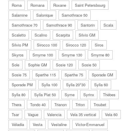
Roma
Romana
Roxane
Saint Petersbourg
Salamine
Salonique
Samothrace 50
Samothrace 70
Samothrace 90
Santorin
Scala
Scaletto
Scalino
Scarpita
Silvio GM
Silvio PM
Sirocco 100
Sirocco 120
Siros
Skyros
Smyrne 100
Smyrne 130
Smyrne 80
Sole
Sophie GM
Sosie 120
Sosie 50
Sosie 75
Sparthe 115
Sparthe 75
Sporade GM
Sporade PM
Sylla 100
Sylla 20*30
Sylla 60
Sylla 80
Sylla Plat 50
Syme
Syrinx
Thèbes
Thera
Tondo 40
Trianon
Triton
Troubet
Tsar
Vague
Valencia
Vela 35 vertical
Vela 60
Véladia
Vesta
Vestaline
Victor-Emmanuel