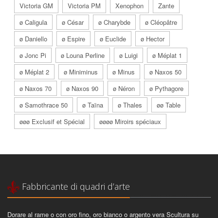
Victoria GM
Victoria PM
Xenophon
Zante
ø Caligula
ø César
ø Charybde
ø Cléopâtre
ø Daniello
ø Espire
ø Euclide
ø Hector
ø Jonc Pi
ø Louna Perline
ø Luigi
ø Méplat 1
ø Méplat 2
ø Miniminus
ø Minus
ø Naxos 50
ø Naxos 70
ø Naxos 90
ø Néron
ø Pythagore
ø Samothrace 50
ø Taïna
ø Thales
øø Table
øøø Exclusif et Spécial
øøøø Miroirs spéciaux
Fabbricante di quadri d’arte
Dorare al rame o con oro fino, oro bianco o argento vera Scultura su