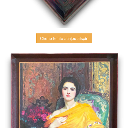
Chêne teinté acajou aïspiri