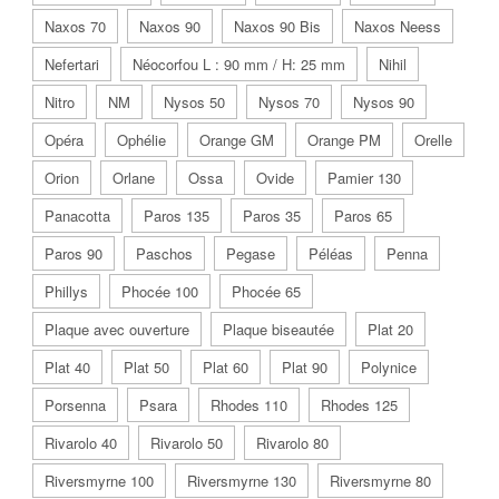
Naxos 70
Naxos 90
Naxos 90 Bis
Naxos Neess
Nefertari
Néocorfou L : 90 mm / H: 25 mm
Nihil
Nitro
NM
Nysos 50
Nysos 70
Nysos 90
Opéra
Ophélie
Orange GM
Orange PM
Orelle
Orion
Orlane
Ossa
Ovide
Pamier 130
Panacotta
Paros 135
Paros 35
Paros 65
Paros 90
Paschos
Pegase
Péléas
Penna
Phillys
Phocée 100
Phocée 65
Plaque avec ouverture
Plaque biseautée
Plat 20
Plat 40
Plat 50
Plat 60
Plat 90
Polynice
Porsenna
Psara
Rhodes 110
Rhodes 125
Rivarolo 40
Rivarolo 50
Rivarolo 80
Riversmyrne 100
Riversmyrne 130
Riversmyrne 80