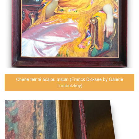
Chêne teinté acajou aïspiri (Franck Dicksee by Galerie
Troubetzkoy)