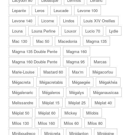
Lacydon 80
Lebasque
Lemnos
Lenaric
Lepante
Leros
Leucade
Levone 100
Levone 140
Licorne
Lindos
Louis XIV Oreilles
Louna
Louna Perline
Louxor
Lucio 70
Lydie
Mac 130
Mac 50
Macedonia
Magma 135
Magma 135 Double Pente
Magma 160
Magma 160 Double Pente
Magma 95
Marcas
Marie-Louise
Mastard 60
Max'm
Mégacorfou
Mégacreta
Mégacretabis
Mégaegée
Mégakhéa
Mégalenaric
Mégaleros
Mégalys
Méganausicaa
Melissandre
Méplat 15
Méplat 25
Méplat 40
Méplat 50
Méplat 60
Mickey
Milobis
Milos 130
Milos 160
Milos 60
Milos 80
Miniboudreco
Minicreta
Minidanton
Miniégine