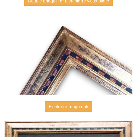
Double arlequin or bleu pierre vieux blanc
Electre or rouge noir