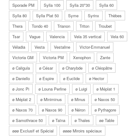
Sporade PM
Sylla 100
Sylla 20*30
Sylla 60
Sylla 80
Sylla Plat 50
Syme
Syrinx
Thèbes
Thera
Tondo 40
Trianon
Triton
Troubet
Tsar
Vague
Valencia
Vela 35 vertical
Vela 60
Véladia
Vesta
Vestaline
Victor-Emmanuel
Victoria GM
Victoria PM
Xenophon
Zante
ø Caligula
ø César
ø Charybde
ø Cléopâtre
ø Daniello
ø Espire
ø Euclide
ø Hector
ø Jonc Pi
ø Louna Perline
ø Luigi
ø Méplat 1
ø Méplat 2
ø Miniminus
ø Minus
ø Naxos 50
ø Naxos 70
ø Naxos 90
ø Néron
ø Pythagore
ø Samothrace 50
ø Taïna
ø Thales
øø Table
øøø Exclusif et Spécial
øøøø Miroirs spéciaux