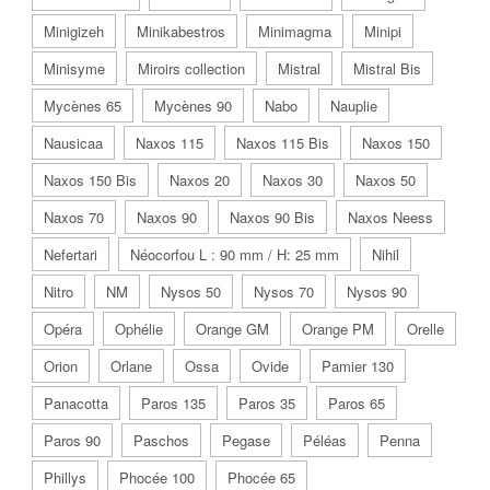
Minigizeh
Minikabestros
Minimagma
Minipi
Minisyme
Miroirs collection
Mistral
Mistral Bis
Mycènes 65
Mycènes 90
Nabo
Nauplie
Nausicaa
Naxos 115
Naxos 115 Bis
Naxos 150
Naxos 150 Bis
Naxos 20
Naxos 30
Naxos 50
Naxos 70
Naxos 90
Naxos 90 Bis
Naxos Neess
Nefertari
Néocorfou L : 90 mm / H: 25 mm
Nihil
Nitro
NM
Nysos 50
Nysos 70
Nysos 90
Opéra
Ophélie
Orange GM
Orange PM
Orelle
Orion
Orlane
Ossa
Ovide
Pamier 130
Panacotta
Paros 135
Paros 35
Paros 65
Paros 90
Paschos
Pegase
Péléas
Penna
Phillys
Phocée 100
Phocée 65