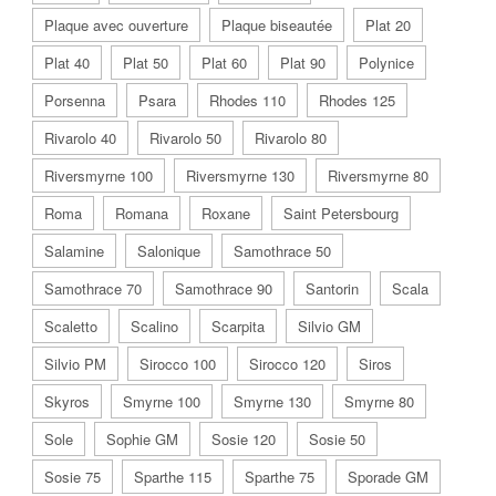
Plaque avec ouverture
Plaque biseautée
Plat 20
Plat 40
Plat 50
Plat 60
Plat 90
Polynice
Porsenna
Psara
Rhodes 110
Rhodes 125
Rivarolo 40
Rivarolo 50
Rivarolo 80
Riversmyrne 100
Riversmyrne 130
Riversmyrne 80
Roma
Romana
Roxane
Saint Petersbourg
Salamine
Salonique
Samothrace 50
Samothrace 70
Samothrace 90
Santorin
Scala
Scaletto
Scalino
Scarpita
Silvio GM
Silvio PM
Sirocco 100
Sirocco 120
Siros
Skyros
Smyrne 100
Smyrne 130
Smyrne 80
Sole
Sophie GM
Sosie 120
Sosie 50
Sosie 75
Sparthe 115
Sparthe 75
Sporade GM