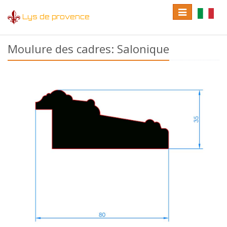
Toggle
Toggle
Lys de provence
navigation
language
Moulure des cadres: Salonique