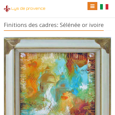
Toggle
Toggle
Lys de provence
navigation
language
Finitions des cadres: Sélénée or ivoire