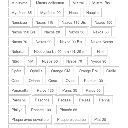
Minisyme
Miroirs collection
Mistral
Mistral Bis
Mycènes 65
Mycènes 90
Nabo
Nauplie
Nausicaa
Naxos 115
Naxos 115 Bis
Naxos 150
Naxos 150 Bis
Naxos 20
Naxos 30
Naxos 50
Naxos 70
Naxos 90
Naxos 90 Bis
Naxos Neess
Nefertari
Néocorfou L : 90 mm / H: 25 mm
Nihil
Nitro
NM
Nysos 50
Nysos 70
Nysos 90
Opéra
Ophélie
Orange GM
Orange PM
Orelle
Orion
Orlane
Ossa
Ovide
Pamier 130
Panacotta
Paros 135
Paros 35
Paros 65
Paros 90
Paschos
Pegase
Péléas
Penna
Phillys
Phocée 100
Phocée 65
Plaque avec ouverture
Plaque biseautée
Plat 20