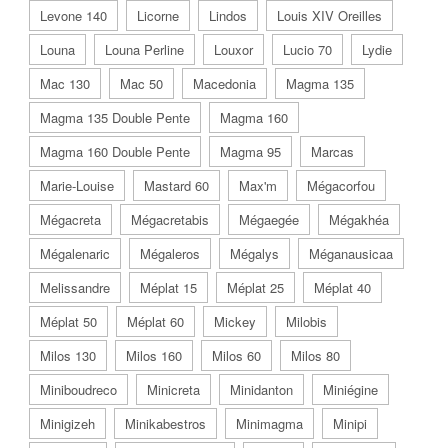
Levone 140
Licorne
Lindos
Louis XIV Oreilles
Louna
Louna Perline
Louxor
Lucio 70
Lydie
Mac 130
Mac 50
Macedonia
Magma 135
Magma 135 Double Pente
Magma 160
Magma 160 Double Pente
Magma 95
Marcas
Marie-Louise
Mastard 60
Max'm
Mégacorfou
Mégacreta
Mégacretabis
Mégaegée
Mégakhéa
Mégalenaric
Mégaleros
Mégalys
Méganausicaa
Melissandre
Méplat 15
Méplat 25
Méplat 40
Méplat 50
Méplat 60
Mickey
Milobis
Milos 130
Milos 160
Milos 60
Milos 80
Miniboudreco
Minicreta
Minidanton
Miniégine
Minigizeh
Minikabestros
Minimagma
Minipi