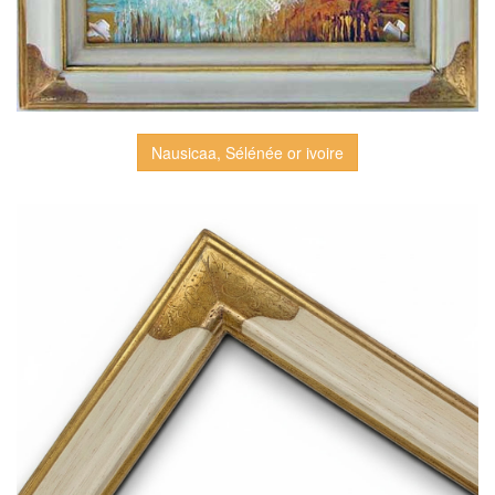
Nausicaa, Sélénée or ivoire