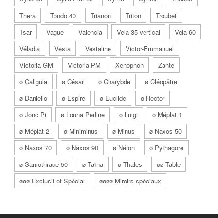
Thera
Tondo 40
Trianon
Triton
Troubet
Tsar
Vague
Valencia
Vela 35 vertical
Vela 60
Véladia
Vesta
Vestaline
Victor-Emmanuel
Victoria GM
Victoria PM
Xenophon
Zante
ø Caligula
ø César
ø Charybde
ø Cléopâtre
ø Daniello
ø Espire
ø Euclide
ø Hector
ø Jonc Pi
ø Louna Perline
ø Luigi
ø Méplat 1
ø Méplat 2
ø Miniminus
ø Minus
ø Naxos 50
ø Naxos 70
ø Naxos 90
ø Néron
ø Pythagore
ø Samothrace 50
ø Taïna
ø Thales
øø Table
øøø Exclusif et Spécial
øøøø Miroirs spéciaux