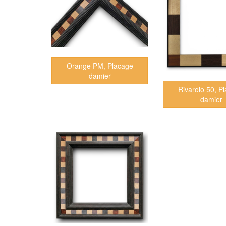
Orange PM, Placage
damier
Rivarolo 50, P
damier